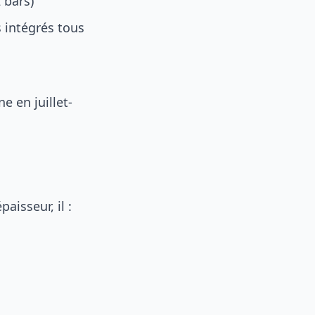
 bars)
 intégrés tous
ne en juillet-
aisseur, il :