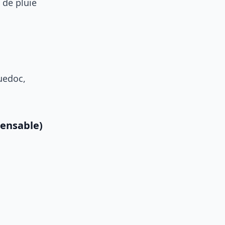
 de pluie
s
uedoc,
pensable)