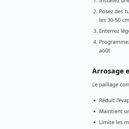
Installez un
Posez des t
les 30-50 c
Enterrez lég
Programmez
août
Arrosage e
Le paillage com
Réduit l’éva
Maintient u
Limite les 