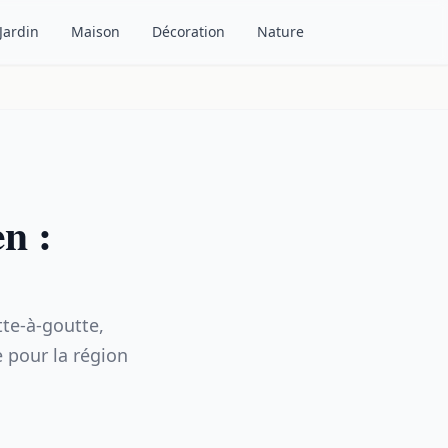
Jardin
Maison
Décoration
Nature
n :
te-à-goutte,
e pour la région