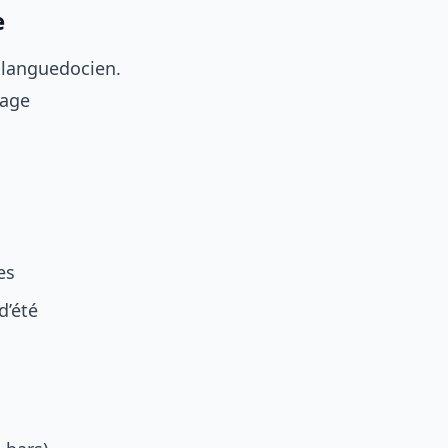
e
n languedocien.
sage
es
d’été