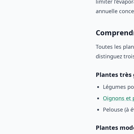
limiter l’évap
annuelle conce
Comprendre
Toutes les pla
distinguez troi
Plantes très
Légumes pot
Oignons et 
Pelouse (à é
Plantes mo