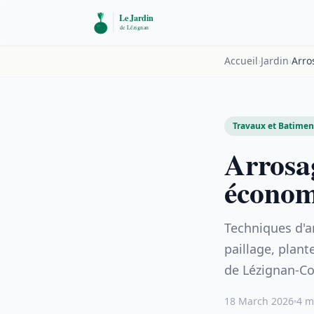
Accueil
›
Jardin
›
Travaux et Batiment
Arrosa
économ
Techniques d'a
paillage, plant
de Lézignan-Co
18 March 2026
4 m