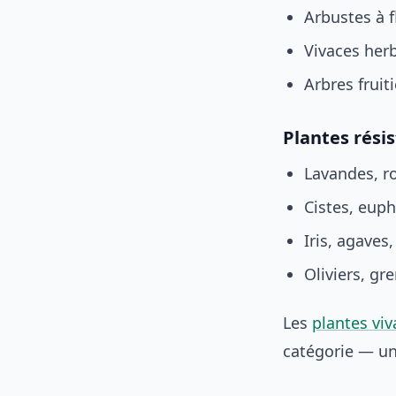
Arbustes à f
Vivaces her
Arbres fruit
Plantes rési
Lavandes, r
Cistes, eup
Iris, agaves
Oliviers, gre
Les
plantes viv
catégorie — un