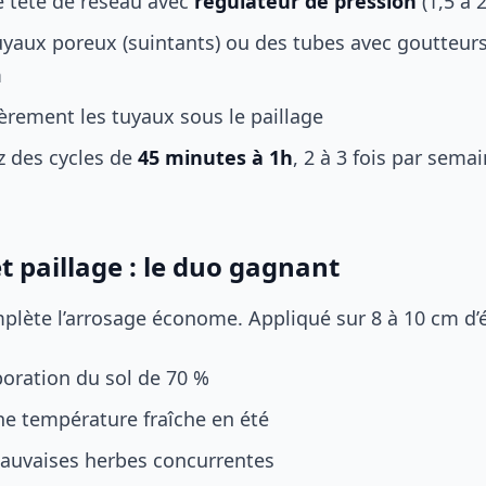
e tête de réseau avec
régulateur de pression
(1,5 à 2
uyaux poreux (suintants) ou des tubes avec goutteurs
m
èrement les tuyaux sous le paillage
 des cycles de
45 minutes à 1h
, 2 à 3 fois par semai
t paillage : le duo gagnant
plète l’arrosage économe. Appliqué sur 8 à 10 cm d’ép
poration du sol de 70 %
ne température fraîche en été
mauvaises herbes concurrentes