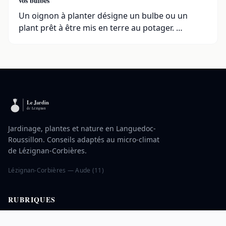
vos bulbes
Un oignon à planter désigne un bulbe ou un
plant prêt à être mis en terre au potager. …
Jardinage, plantes et nature en Languedoc-
Roussillon. Conseils adaptés au micro-climat
de Lézignan-Corbières.
Lézignan-Corbières — Aude (11)
RUBRIQUES
Jardin