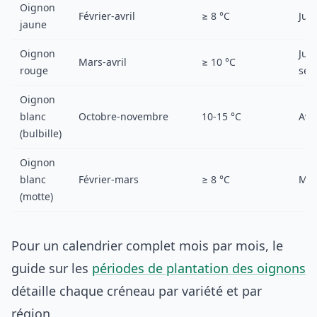
Oignon
Février-avril
≥ 8 °C
Jui
jaune
Oignon
Juil
Mars-avril
≥ 10 °C
rouge
sep
Oignon
blanc
Octobre-novembre
10-15 °C
Avri
(bulbille)
Oignon
blanc
Février-mars
≥ 8 °C
Mai
(motte)
Pour un calendrier complet mois par mois, le
guide sur les
périodes de plantation des oignons
détaille chaque créneau par variété et par
région.