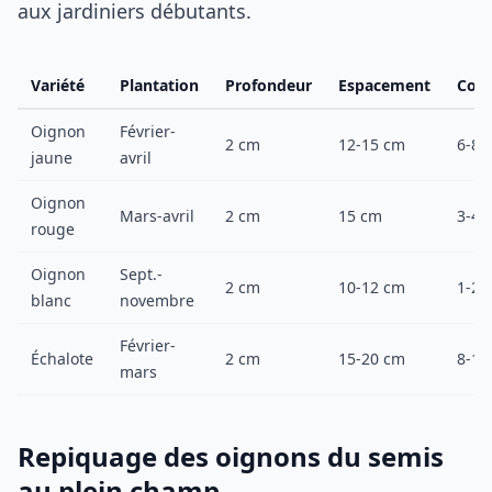
aux jardiniers débutants.
Variété
Plantation
Profondeur
Espacement
Cons
Oignon
Février-
2 cm
12-15 cm
6-8 
jaune
avril
Oignon
Mars-avril
2 cm
15 cm
3-4 
rouge
Oignon
Sept.-
2 cm
10-12 cm
1-2 
blanc
novembre
Février-
Échalote
2 cm
15-20 cm
8-10
mars
Repiquage des oignons du semis
au plein champ