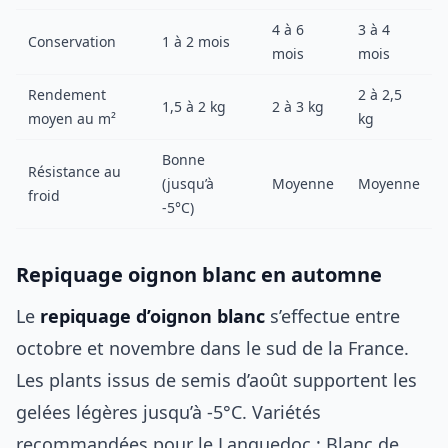
4 à 6
3 à 4
Conservation
1 à 2 mois
mois
mois
Rendement
2 à 2,5
1,5 à 2 kg
2 à 3 kg
moyen au m²
kg
Bonne
Résistance au
(jusqu’à
Moyenne
Moyenne
froid
-5°C)
Repiquage oignon blanc en automne
Le
repiquage d’oignon blanc
s’effectue entre
octobre et novembre dans le sud de la France.
Les plants issus de semis d’août supportent les
gelées légères jusqu’à -5°C. Variétés
recommandées pour le Languedoc : Blanc de